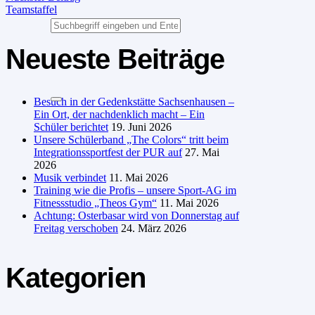
Teamstaffel
Neueste Beiträge
Besuch in der Gedenkstätte Sachsenhausen –
Ein Ort, der nachdenklich macht – Ein
Schüler berichtet
19. Juni 2026
Unsere Schülerband „The Colors“ tritt beim
Integrationssportfest der PUR auf
27. Mai
2026
Musik verbindet
11. Mai 2026
Training wie die Profis – unsere Sport-AG im
Fitnessstudio „Theos Gym“
11. Mai 2026
Achtung: Osterbasar wird von Donnerstag auf
Freitag verschoben
24. März 2026
Kategorien