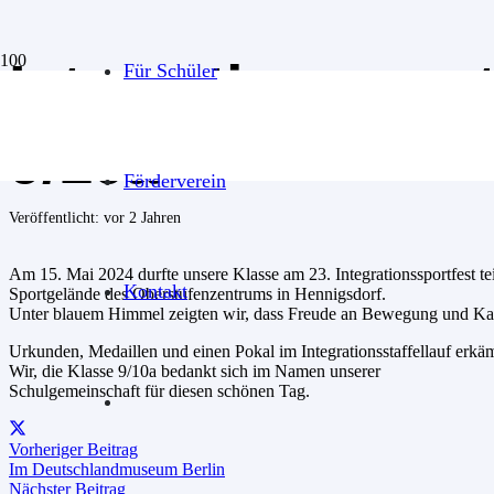
Integrationssport
Für Schüler
9/10a
Förderverein
Veröffentlicht:
vor 2 Jahren
Am 15. Mai 2024 durfte unsere Klasse am 23. Integrationssportfest t
Kontakt
Sportgelände des Oberstufenzentrums in Hennigsdorf.
Unter blauem Himmel zeigten wir, dass Freude an Bewegung und Kam
Urkunden, Medaillen und einen Pokal im Integrationsstaffellauf erkä
Wir, die Klasse 9/10a bedankt sich im Namen unserer
Schulgemeinschaft für diesen schönen Tag.
Vorheriger Beitrag
Im Deutschlandmuseum Berlin
Nächster Beitrag