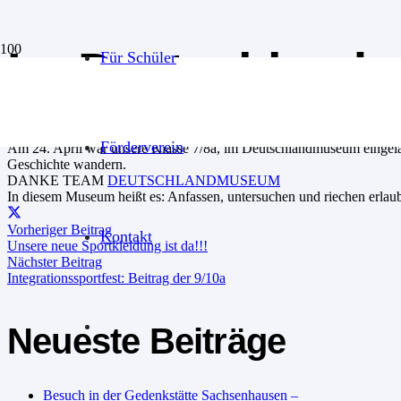
Im Deutschlandm
Für Schüler
Veröffentlicht:
vor 2 Jahren
Förderverein
Am 24. April war unsere Klasse 7/8a, im Deutschlandmuseum eingela
Geschichte wandern.
DANKE TEAM
DEUTSCHLANDMUSEUM
In diesem Museum heißt es: Anfassen, untersuchen und riechen erlaubt
Vorheriger Beitrag
Kontakt
Unsere neue Sportkleidung ist da!!!
Nächster Beitrag
Integrationssportfest: Beitrag der 9/10a
Neueste Beiträge
Besuch in der Gedenkstätte Sachsenhausen –