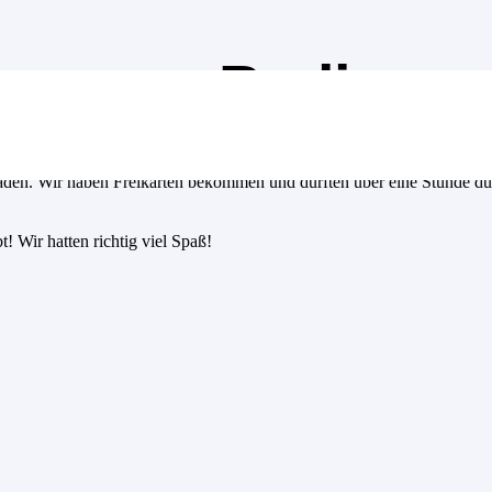
useum Berlin
den. Wir haben Freikarten bekommen und durften über eine Stunde du
! Wir hatten richtig viel Spaß!