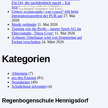
Ein Ort, der nachdenklich macht – Ein
Schüler berichtet
19. Juni 2026
Unsere Schülerband „The Colors“ tritt beim
Integrationssportfest der PUR auf
27. Mai
2026
Musik verbindet
11. Mai 2026
Training wie die Profis – unsere Sport-AG im
Fitnessstudio „Theos Gym“
11. Mai 2026
Achtung: Osterbasar wird von Donnerstag auf
Freitag verschoben
24. März 2026
Kategorien
Allgemein
(7)
aus den Klassen
(81)
Neuigkeiten
(49)
Schulleitung informiert
(4)
Regenbogenschule Hennigsdorf