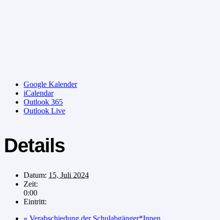
Google Kalender
iCalendar
Outlook 365
Outlook Live
Details
Datum:
15. Juli 2024
Zeit:
0:00
Eintritt:
«
Verabschiedung der Schulabgänger*Innen