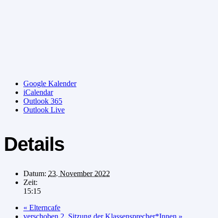
Google Kalender
iCalendar
Outlook 365
Outlook Live
Details
Datum:
23. November 2022
Zeit:
15:15
«
Elterncafe
verschoben 2. Sitzung der Klassensprecher*Innen
»