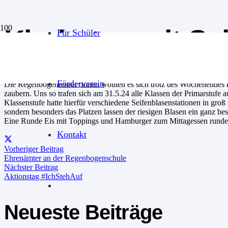
Kindertag mit Se
Für Schüler
Veröffentlicht:
vor 2 Jahren
Kindertag unterm Regenbogen
Förderverein
Die Regenbogenlehrer*Innen wollten es sich trotz des Wochenendes n
zaubern. Uns so trafen sich am 31.5.24 alle Klassen der Primarstufe
Klassenstufe hatte hierfür verschiedene Seifenblasenstationen in groß
sondern besonders das Platzen lassen der riesigen Blasen ein ganz be
Eine Runde Eis mit Toppings und Hamburger zum Mittagessen runde
Kontakt
Vorheriger Beitrag
Ehrenämter an der Regenbogenschule
Nächster Beitrag
Aktionstag #IchStehAuf
Neueste Beiträge