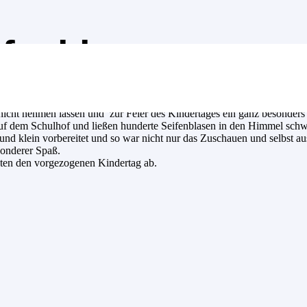
ifenblasen
icht nehmen lassen und zur Feier des Kindertages ein ganz besonders 
 auf dem Schulhof und ließen hunderte Seifenblasen in den Himmel sch
 und klein vorbereitet und so war nicht nur das Zuschauen und selbst au
sonderer Spaß.
ten den vorgezogenen Kindertag ab.