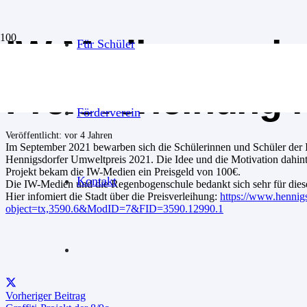
IW Medien gewin
Für Schüler
Preisverleihung 
Förderverein
Veröffentlicht:
vor 4 Jahren
Im September 2021 bewarben sich die Schülerinnen und Schüler der 
Hennigsdorfer Umweltpreis 2021. Die Idee und die Motivation dahinte
Projekt bekam die IW-Medien ein Preisgeld von 100€.
Kontakt
Die IW-Medien und die Regenbogenschule bedankt sich sehr für dies
Hier infomiert die Stadt über die Preisverleihung:
https://www.hennig
object=tx,3590.6&ModID=7&FID=3590.12990.1
Vorheriger Beitrag