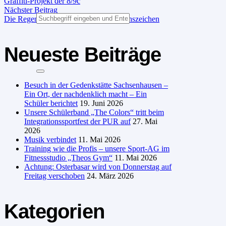
Graffiti-Projekt der 8/9c
Nächster Beitrag
Die Regenbogenschule setzt ein Friedenszeichen
Neueste Beiträge
Besuch in der Gedenkstätte Sachsenhausen –
Ein Ort, der nachdenklich macht – Ein
Schüler berichtet
19. Juni 2026
Unsere Schülerband „The Colors“ tritt beim
Integrationssportfest der PUR auf
27. Mai
2026
Musik verbindet
11. Mai 2026
Training wie die Profis – unsere Sport-AG im
Fitnessstudio „Theos Gym“
11. Mai 2026
Achtung: Osterbasar wird von Donnerstag auf
Freitag verschoben
24. März 2026
Kategorien