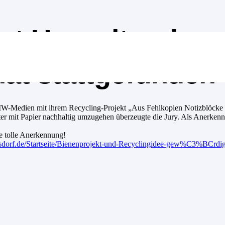
nt Umweltpreis –
hat stattgefunden
IW-Medien mit ihrem Recycling-Projekt „Aus Fehlkopien Notizblöcke 
r mit Papier nachhaltig umzugehen überzeugte die Jury. Als Anerkennun
e tolle Anerkennung!
sdorf.de/Startseite/Bienenprojekt-und-Recyclingidee-gew%C3%BCrdig